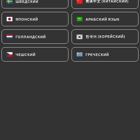
简体中文 (КИТАЙСКИЙ)
简体中文 (КИТАЙСКИЙ)
ШВЕДСКИЙ
ШВЕДСКИЙ
клиентов.
ЯПОНСКИЙ
ЯПОНСКИЙ
АРАБСКИЙ ЯЗЫК
АРАБСКИЙ ЯЗЫК
Virginie F. оценил(-а)
V
한국어 (КОРЕЙСКИЙ)
한국어 (КОРЕЙСКИЙ)
ГОЛЛАНДСКИЙ
ГОЛЛАНДСКИЙ
5/5
Une très belle soirée sur Lyon avec une
ЧЕШСКИЙ
ЧЕШСКИЙ
ГРЕЧЕСКИЙ
ГРЕЧЕСКИЙ
amie.
05/04/2025
•
03:36
Abdelhamid B. оценил(-а)
A
5/5
C’était magnifique encore merci
19/12/2024
•
06:28
Yan P. оценил(-а)
Y
5/5