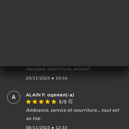
Celine R. оценил(-а)
C
5/5
Le lieu est super sympa, les tapas très
bonnes, les plats sont copieux et de
qualité. Là barmaid et le cuisinier très
gentils, accueillants et agréables ! En
résumé, tout a été validé : ambiance,
musique, nourriture, accueil!
20/11/2023
•
10:56
ALAIN P. оценил(-а)
A
5/5
Ambiance, service et nourriture... tout est
au top
08/11/2023
•
12:33