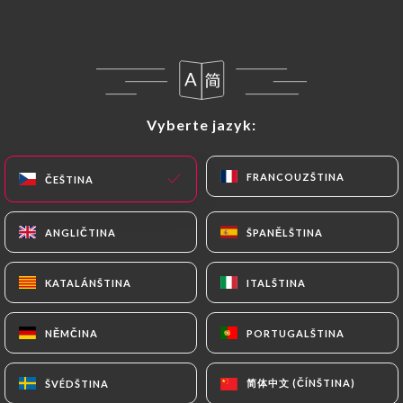
CS
NABÍDKA
Vyberte jazyk:
Vyberte jazyk:
/
DOMŮ
RECENZE
FRANCOUZŠTINA
FRANCOUZŠTINA
ČEŠTINA
ČEŠTINA
Recenze
ANGLIČTINA
ANGLIČTINA
ŠPANĚLŠTINA
ŠPANĚLŠTINA
KATALÁNŠTINA
KATALÁNŠTINA
ITALŠTINA
ITALŠTINA
112 recenze společnosti Uniiti
NĚMČINA
NĚMČINA
PORTUGALŠTINA
PORTUGALŠTINA
4.3 / 5
简体中文 (ČÍNŠTINA)
简体中文 (ČÍNŠTINA)
ŠVÉDŠTINA
ŠVÉDŠTINA
100% skutečné, ověřené recenze.