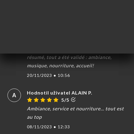
Hodnotil uživatel Celine R.
C
5/5
Le lieu est super sympa, les tapas très
bonnes, les plats sont copieux et de
qualité. Là barmaid et le cuisinier très
gentils, accueillants et agréables ! En
résumé, tout a été validé : ambiance,
musique, nourriture, accueil!
20/11/2023
•
10:56
Hodnotil uživatel ALAIN P.
A
5/5
Ambiance, service et nourriture... tout est
au top
08/11/2023
•
12:33