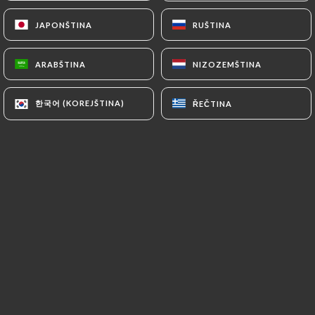
JAPONŠTINA
JAPONŠTINA
RUŠTINA
RUŠTINA
Hodnotil uživatel Virginie F.
V
ARABŠTINA
ARABŠTINA
NIZOZEMŠTINA
NIZOZEMŠTINA
5/5
Une très belle soirée sur Lyon avec une
한국어 (KOREJŠTINA)
한국어 (KOREJŠTINA)
ŘEČTINA
ŘEČTINA
amie.
05/04/2025
•
03:36
Hodnotil uživatel Abdelhamid B.
A
5/5
C’était magnifique encore merci
19/12/2024
•
06:28
Hodnotil uživatel Yan P.
Y
5/5