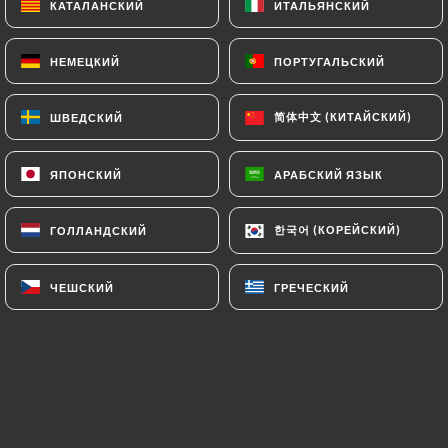
КАТАЛАНСКИЙ
КАТАЛАНСКИЙ
ИТАЛЬЯНСКИЙ
ИТАЛЬЯНСКИЙ
НЕМЕЦКИЙ
НЕМЕЦКИЙ
ПОРТУГАЛЬСКИЙ
ПОРТУГАЛЬСКИЙ
简体中文 (КИТАЙСКИЙ)
简体中文 (КИТАЙСКИЙ)
ШВЕДСКИЙ
ШВЕДСКИЙ
Pour toute réservation supérieure à 8
couverts menu conseillé, appeler le
ЯПОНСКИЙ
ЯПОНСКИЙ
АРАБСКИЙ ЯЗЫК
АРАБСКИЙ ЯЗЫК
restaurant pour plus de détails
+33478422454
한국어 (КОРЕЙСКИЙ)
한국어 (КОРЕЙСКИЙ)
ГОЛЛАНДСКИЙ
ГОЛЛАНДСКИЙ
Situé sur les bords du Rhône à 200 m du
ЧЕШСКИЙ
ЧЕШСКИЙ
ГРЕЧЕСКИЙ
ГРЕЧЕСКИЙ
Sofitel en direction du sud, Le Quai 31
vous reçoit 7j/7 de 20h à 4h (service
restauration jusqu'à 2h) dans une
ambiance conviviale et festive.
Après
1h du matin c'est le rendez-vous des
gens du métier de la restauration et