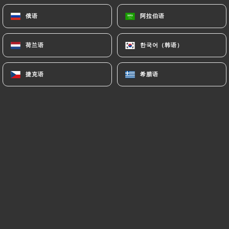
俄语
俄语
阿拉伯语
阿拉伯语
Virginie F. 已评分
V
荷兰语
荷兰语
한국어（韩语）
한국어（韩语）
5/5
Une très belle soirée sur Lyon avec une
捷克语
捷克语
希腊语
希腊语
amie.
05/04/2025
•
03:36
Abdelhamid B. 已评分
A
5/5
C’était magnifique encore merci
19/12/2024
•
06:28
Yan P. 已评分
Y
5/5