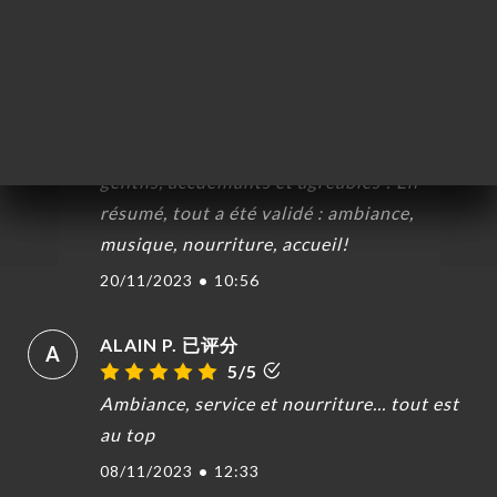
Celine R. 已评分
C
5/5
Le lieu est super sympa, les tapas très
bonnes, les plats sont copieux et de
qualité. Là barmaid et le cuisinier très
gentils, accueillants et agréables ! En
résumé, tout a été validé : ambiance,
musique, nourriture, accueil!
20/11/2023
•
10:56
ALAIN P. 已评分
A
5/5
Ambiance, service et nourriture... tout est
au top
08/11/2023
•
12:33