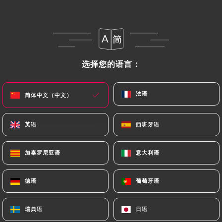
菜单
ZH
选择您的语言：
选择您的语言：
/
法语
法语
简体中文（中文）
简体中文（中文）
主页
评价
评价
英语
英语
西班牙语
西班牙语
加泰罗尼亚语
加泰罗尼亚语
意大利语
意大利语
112 Uniiti 评论
德语
德语
葡萄牙语
葡萄牙语
4.3 / 5
瑞典语
瑞典语
日语
日语
评论已核实，100% 真实。