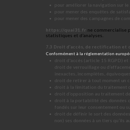
pour améliorer la navigation sur le 
pour mener des enquêtes de satisfa
pour mener des campagnes de commu
https://quai31.fr
ne commercialise pa
statistiques et d’analyses.
7.3 Droit d’accès, de rectification et 
Conformément à la réglementation européen
droit d'accès (article 15 RGPD) et
droit de verrouillage ou d’effacem
inexactes, incomplètes, équivoques,
droit de retirer à tout moment un
droit à la limitation du traitement
droit d’opposition au traitement d
droit à la portabilité des données 
fondés sur leur consentement ou su
droit de définir le sort des données
non) ses données à un tiers qu’ils