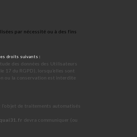
sées par nécessité ou à des fins
es droits suivants :
étude des données des Utilisateurs
le 17 du RGPD), lorsqu’elles sont
on ou la conservation est interdite
t l’objet de traitements automatisés
quai31.fr
devra communiquer (ou