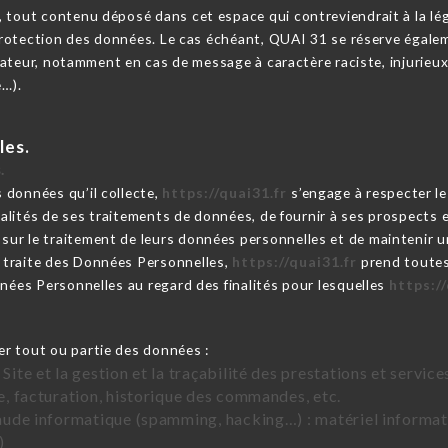
 tout contenu déposé dans cet espace qui contreviendrait à la légi
 protection des données. Le cas échéant, QUAI 31 se réserve égalem
lisateur, notamment en cas de message à caractère raciste, injurie
e…).
les.
.
 données qu’il collecte,
https://quai31.fr
s’engage à respecter le
nalités de ses traitements de données, de fournir à ses prospects et 
ur le traitement de leurs données personnelles et de maintenir un
traite des Données Personnelles,
https://quai31.fr
prend toutes
nnées Personnelles au regard des finalités pour lesquelles
https://
er tout ou partie des données :
 Site et la gestion et la traçabilité des prestations et servi
te, facturation, historique des commandes, etc.
raude informatique (spamming, hacking…) : matériel informati
)