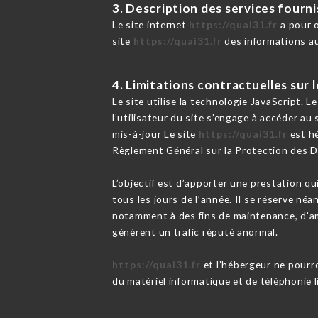
3. Description des services fourni
Le site internet
https://quai31.fr
a pour o
site
https://quai31.fr
des informations au
4. Limitations contractuelles sur
Le site utilise la technologie JavaScript. L
l’utilisateur du site s’engage à accéder au
mis-à-jour Le site
https://quai31.fr
est hé
Règlement Général sur la Protection des 
L’objectif est d’apporter une prestation qu
tous les jours de l’année. Il se réserve né
notamment à des fins de maintenance, d’amé
génèrent un trafic réputé anormal.
https://quai31.fr
et l’hébergeur ne pourr
du matériel informatique et de téléphonie