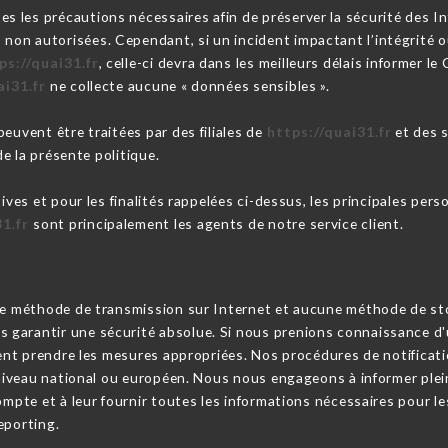
es les précautions nécessaires afin de préserver la sécurité des 
on autorisées. Cependant, si un incident impactant l’intégrité ou
ps://quai31.fr
, celle-ci devra dans les meilleurs délais informer l
ai31.fr
ne collecte aucune « données sensibles ».
euvent être traitées par des filiales de
https://quai31.fr
et des s
de la présente politique.
tives et pour les finalités rappelées ci-dessus, les principales per
31.fr
sont principalement les agents de notre service client.
cune méthode de transmission sur Internet et aucune méthode de s
garantir une sécurité absolue. Si nous prenions connaissance d'u
ssent prendre les mesures appropriées. Nos procédures de notifica
u niveau national ou européen. Nous nous engageons à informer ple
ompte et à leur fournir toutes les informations nécessaires pour le
eporting.