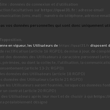
Site : données de connexion et d’utilisation
ction facultatives sur
https://quai31.fr
: adresse email
nication (sms, mail) : numéro de téléphone, adresse email
s vos données personnelles qui sont donc uniquement utili
d’opposition.
ne en vigueur, les Utilisateurs de
https://quai31.fr
disposent d
 de rectification (article 16 RGPD), de mise à jour, de compl
ent des données des Utilisateurs à caractère personnel (artic
 périmées, ou dont la collecte, l'utilisation, la communicati
 consentement (article 13-2c RGPD)
 des données des Utilisateurs (article 18 RGPD)
es données des Utilisateurs (article 21 RGPD)
que les Utilisateurs auront fournies, lorsque ces données fon
r un contrat (article 20 RGPD)
 des Utilisateurs après leur mort et de choisir à qui
https://
 aura préalablement désigné