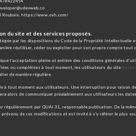
3478422454
developer@udevweb.co
0 Roubaix. https://www.ovh.com/
ion du site et des services proposés.
otégée par les dispositions du Code de la Propriété Intellectuelle
anière réutiliser, céder ou exploiter pour son propre compte tout 
ique l'acceptation pleine et entière des conditions générales d'uti
ifiées ou complétées à tout moment, les utilisateurs du site
https:
lter de manière régulière.
le à tout moment aux utilisateurs. Une interruption pour raison 
cera alors de communiquer préalablement aux utilisateurs les dates
ur régulièrement par QUAI 31, responsable publication. De la même
a prévenu de ces modifications et est invité à s'y référer le plus s