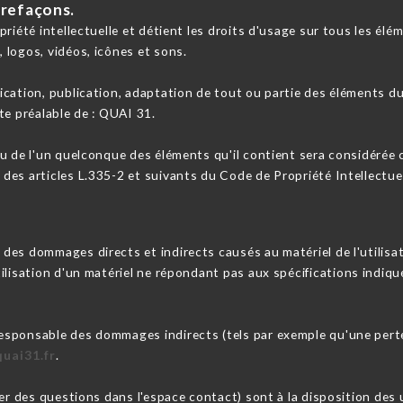
trefaçons.
riété intellectuelle et détient les droits d'usage sur tous les élém
 logos, vidéos, icônes et sons.
cation, publication, adaptation de tout ou partie des éléments du 
ite préalable de : QUAI 31.
ou de l'un quelconque des éléments qu'il contient sera considérée
es articles L.335-2 et suivants du Code de Propriété Intellectuel
es dommages directs et indirects causés au matériel de l'utilisateu
utilisation d'un matériel ne répondant pas aux spécifications indiqu
esponsable des dommages indirects (tels par exemple qu'une pert
quai31.fr
.
er des questions dans l'espace contact) sont à la disposition des u