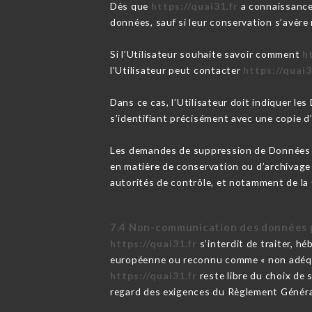
Dès que
https://quai31.fr
a connaissance 
données, sauf si leur conservation s’avère 
Si l’Utilisateur souhaite savoir comment
h
l’Utilisateur peut contacter
https://quai3
Dans ce cas, l’Utilisateur doit indiquer le
s’identifiant précisément avec une copie d’
Les demandes de suppression de Données 
en matière de conservation ou d’archivage
autorités de contrôle, et notamment de la
7.4 Non-communication des données 
https://quai31.fr
s’interdit de traiter, h
européenne ou reconnu comme « non adéqua
https://quai31.fr
reste libre du choix de 
regard des exigences du Règlement Généra