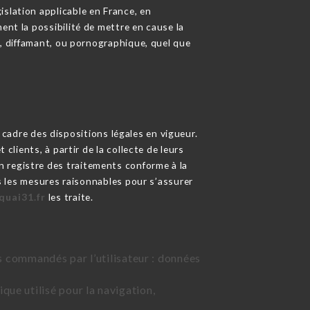
slation applicable en France, en
ent la possibilité de mettre en cause la
ux, diffamant, ou pornographique, quel que
 cadre des dispositions légales en vigueur.
clients, à partir de la collecte de leurs
 registre des traitements conforme à la
 les mesures raisonnables pour s’assurer
quai31.fr
les traite.
ces commandés par l’utilisateur : données
que utilisé pour la navigation,