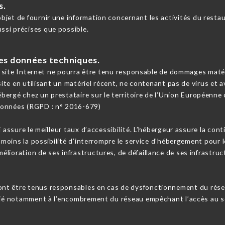
s.
bjet de fournir une information concernant les activités du restaur
ssi précises que possible.
 les données techniques.
e site Internet ne pourra être tenu responsable de dommages matériel
 site en utilisant un matériel récent, ne contenant pas de virus et
bergé chez un prestataire sur le territoire de l’Union Européenn
Données (RGPD : n° 2016-679)
i assure le meilleur taux d’accessibilité. L’hébergeur assure la con
anmoins la possibilité d’interrompre le service d’hébergement pour 
lioration de ses infrastructures, de défaillance de ses infrastruct
ont être tenus responsables en cas de dysfonctionnement du rése
 lié notamment à l’encombrement du réseau empêchant l’accès au s