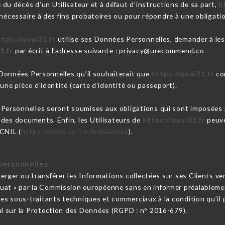
du décès d’un Utilisateur et à défaut d’instructions de sa part,
h
nécessaire à des fins probatoires ou pour répondre à une obligatio
ttps://quai31.fr
utilise ses Données Personnelles, demander à les 
1.fr
par écrit à l’adresse suivante : privacy@urecommend.co
s Données Personnelles qu’il souhaiterait que
https://quai31.fr
cor
une pièce d’identité (carte d’identité ou passeport).
Personnelles seront soumises aux obligations qui sont imposées
 des documents. Enfin, les Utilisateurs de
https://quai31.fr
peuve
 CNIL (
https://www.cnil.fr/fr/plaintes
).
personnelles
éberger ou transférer les Informations collectées sur ses Clients v
t » par la Commission européenne sans en informer préalablement
ses sous-traitants techniques et commerciaux à la condition qu’il 
l sur la Protection des Données (RGPD : n° 2016-679).