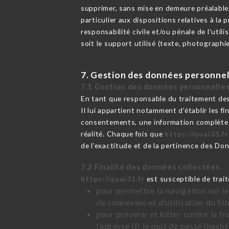
supprimer, sans mise en demeure préalable,
particulier aux dispositions relatives à la
responsabilité civile et/ou pénale de l'uti
soit le support utilisé (texte, photographi
7. Gestion des données personnel
7.1 Gestion des données personnelles
En tant que responsable du traitement des
Il lui appartient notamment d’établir les fi
consentements, une information complète s
réalité. Chaque fois que
https://quai31.fr
de l’exactitude et de la pertinence des Do
7.2 Finalité des données collectées.
https://quai31.fr
est susceptible de trait
pour permettre la navigation sur le
de connexion et d’utilisation du Si
pour prévenir et lutter contre la f
l’adresse IP, le mot de passe (hashé