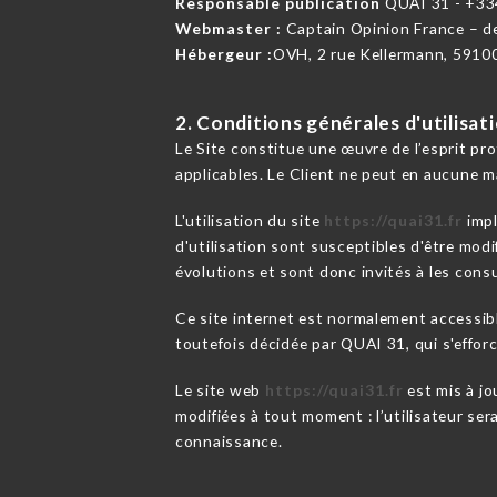
Responsable publication
QUAI 31 - +3
Webmaster :
Captain Opinion France – 
Hébergeur :
OVH, 2 rue Kellermann, 5910
2. Conditions générales d'utilisat
Le Site constitue une œuvre de l’esprit pr
applicables. Le Client ne peut en aucune m
L'utilisation du site
https://quai31.fr
impl
d'utilisation sont susceptibles d'être mod
évolutions et sont donc invités à les consu
Ce site internet est normalement accessib
toutefois décidée par QUAI 31, qui s'effor
Le site web
https://quai31.fr
est mis à jo
modifiées à tout moment : l’utilisateur ser
connaissance.