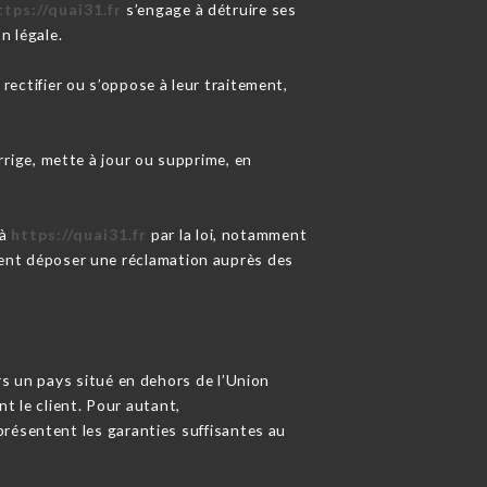
ttps://quai31.fr
s’engage à détruire ses
n légale.
rectifier ou s’oppose à leur traitement,
rige, mette à jour ou supprime, en
 à
https://quai31.fr
par la loi, notamment
nt déposer une réclamation auprès des
ers un pays situé en dehors de l’Union
 le client. Pour autant,
présentent les garanties suffisantes au