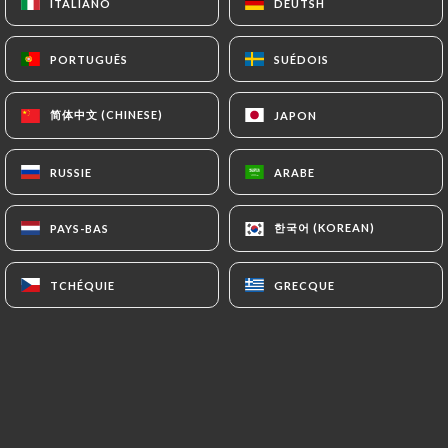
ITALIANO
ITALIANO
DEUTSH
DEUTSH
PORTUGUÊS
PORTUGUÊS
SUÉDOIS
SUÉDOIS
简体中文 (CHINESE)
简体中文 (CHINESE)
JAPON
JAPON
Pour toute réservation supérieure à 8
couverts menu conseillé, appeler le
RUSSIE
RUSSIE
ARABE
ARABE
restaurant pour plus de détails
+33478422454
한국어 (KOREAN)
한국어 (KOREAN)
PAYS-BAS
PAYS-BAS
Situé sur les bords du Rhône à 200 m du
TCHÉQUIE
TCHÉQUIE
GRECQUE
GRECQUE
Sofitel en direction du sud, Le Quai 31
vous reçoit 7j/7 de 20h à 4h (service
restauration jusqu'à 2h) dans une
ambiance conviviale et festive.
Après
1h du matin c'est le rendez-vous des
gens du métier de la restauration et