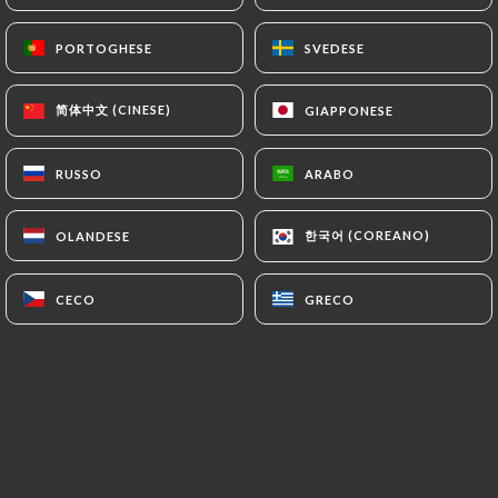
PORTOGHESE
PORTOGHESE
SVEDESE
SVEDESE
简体中文 (CINESE)
简体中文 (CINESE)
GIAPPONESE
GIAPPONESE
Pour toute réservation supérieure à 8
couverts menu conseillé, appeler le
RUSSO
RUSSO
ARABO
ARABO
restaurant pour plus de détails
한국어 (COREANO)
한국어 (COREANO)
OLANDESE
OLANDESE
+33478422454
Situé sur les bords du Rhône à 200 m du
CECO
CECO
GRECO
GRECO
Sofitel en direction du sud, Le Quai 31
vous reçoit 7j/7 de 20h à 4h (service
restauration jusqu'à 2h) dans une
ambiance conviviale et festive.
Après
1h du matin c'est le rendez-vous des
gens du métier de la restauration et